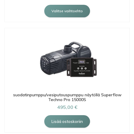
Valitse vaihtoehto
suodatinpumppu/vesiputouspumppu näytöllä Superflow
Techno Pro 15000S
495,00 €