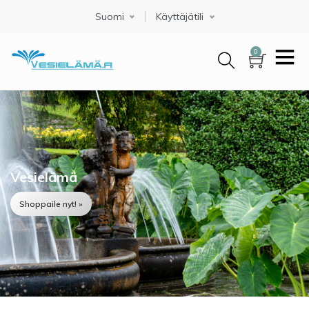
Hyppää
Suomi
Select your language
Käyttäjätili
pääsisältöön
0
Vesielämä
Shoppaile nyt! »