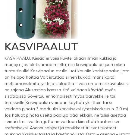
KASVIPAALUT
KASVIPAALU. Kesää ei voisi kuvitellakaan ilman kukkia ja
marjoja. Jos olet samaa mieltä, niin kasvipaalu on juuri oikea
tuote sinulle! Kasvipaalun avulla luot kauniin koristepaalun, jota
on helppo hoitaa Voit istuttaa siihen kukkia, mansikoita,
metsämansikoita, yrttejä, salaattia – vain oma mielikuvituksesi
on rajana Alusastian kanssa sitä voidaan käyttää myös
sisätiloissa Soveltuu erinomaisesti myös parvekkeille tai
terasseille Kasvipaalua voidaan käyttää yksittäin tai se
voidaan pinota 3 moduulin korkuiseksi (yhteiskorkeus n. 2,0 m)
Jos haluat pinota useita paaluja päällekkäin, ne tulisi asettaa
seinää tms. vasten, jotta ne voidaan kiinnittää kaatumisen
estämiseksi. Asennusohjeet ja tarvikkeet tulevat tuotteet
mukana Yksinkertaista ja käytännöllistä: Osta – asenna – istuta