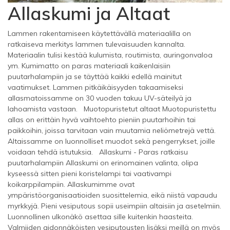
Allaskumi ja Altaat
Lammen rakentamiseen käytettävällä materiaalilla on
ratkaiseva merkitys lammen tulevaisuuden kannalta.
Materiaalin tulisi kestää kulumista, routimista, auringonvaloa
ym. Kumimatto on paras materiaali kaikenlaisiin
puutarhalampiin ja se täyttää kaikki edellä mainitut
vaatimukset. Lammen pitkäikäisyyden takaamiseksi
allasmatoissamme on 30 vuoden takuu UV-säteilyä ja
lahoamista vastaan. Muotopuristetut altaat Muotopuristettu
allas on erittäin hyvä vaihtoehto pieniin puutarhoihin tai
paikkoihin, joissa tarvitaan vain muutamia neliömetrejä vettä.
Altaissamme on luonnolliset muodot sekä pengerrykset, joille
voidaan tehdä istutuksia. Allaskumi - Paras ratkaisu
puutarhalampiin Allaskumi on erinomainen valinta, olipa
kyseessä sitten pieni koristelampi tai vaativampi
koikarppilampiin. Allaskumimme ovat
ympäristöorganisaatioiden suosittelemia, eikä niistä vapaudu
myrkkyjä. Pieni vesiputous sopii useimpiin altaisiin ja asetelmiin.
Luonnollinen ulkonäkö asettaa sille kuitenkin haasteita.
Valmiiden aidonnäköisten vesiputousten lisäksi meillä on myös