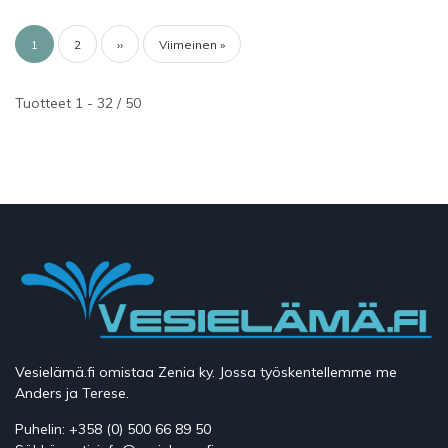
Sivutus
Tämänhetkinen
1
Sivu
2
Seuraava
››
Viimeinen
Viimeinen »
sivu
sivu
sivu
Tuotteet 1 - 32 / 50
Vesielämä.fi omistaa Zenia ky. Jossa työskentellemme me
Anders ja Terese.
Puhelin: +358 (0) 500 66 89 50