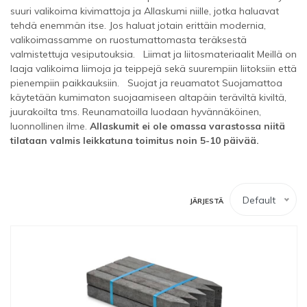
suuri valikoima kivimattoja ja Allaskumi niille, jotka haluavat
tehdä enemmän itse. Jos haluat jotain erittäin modernia,
valikoimassamme on ruostumattomasta teräksestä
valmistettuja vesiputouksia. Liimat ja liitosmateriaalit Meillä on
laaja valikoima liimoja ja teippejä sekä suurempiin liitoksiin että
pienempiin paikkauksiin. Suojat ja reuamatot Suojamattoa
käytetään kumimaton suojaamiseen altapäin teräviltä kiviltä,
juurakoilta tms. Reunamatoilla luodaan hyvännäköinen,
luonnollinen ilme.
Allaskumit ei ole omassa varastossa niitä
tilataan valmis leikkatuna toimitus noin 5-10 päivää.
Default
JÄRJESTÄ