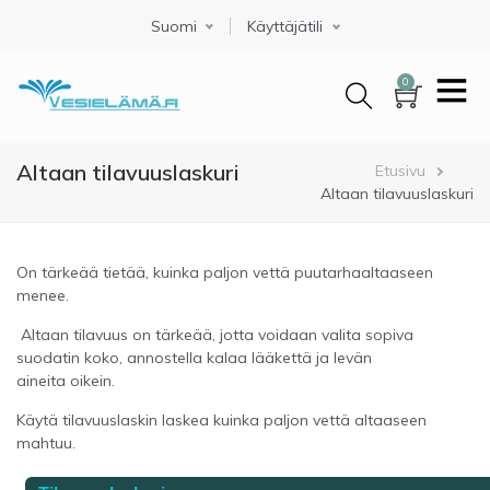
Hyppää
Suomi
Select your language
Käyttäjätili
pääsisältöön
0
Altaan tilavuuslaskuri
Murupolku
Etusivu
Altaan tilavuuslaskuri
On tärkeää
tietää, kuinka paljon
vettä
puutarhaaltaaseen
menee
.
Altaan
tilavuus
on
tärkeää, jotta voidaan
valita sopiva
suodatin
koko,
annostella
kalaa
lääkettä ja levän
aineita
oikein
.
Käytä
tilavuus
laskin
laskea kuinka paljon
vettä
altaaseen
mahtuu.