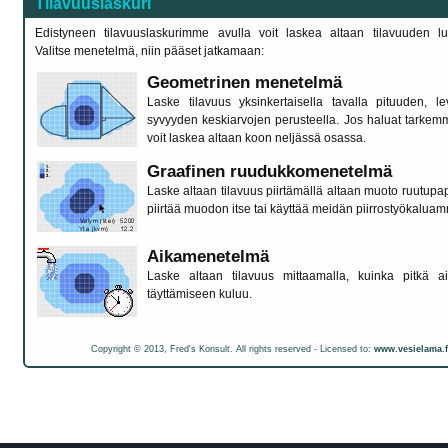
Tilavuuslaskuri
Edistyneen tilavuuslaskurimme avulla voit laskea altaan tilavuuden luot
Valitse menetelmä, niin pääset jatkamaan:
Geometrinen menetelmä
Laske tilavuus yksinkertaisella tavalla pituuden, l
syvyyden keskiarvojen perusteella. Jos haluat tarkem
voit laskea altaan koon neljässä osassa.
Graafinen ruudukkomenetelmä
Laske altaan tilavuus piirtämällä altaan muoto ruutupape
piirtää muodon itse tai käyttää meidän piirrostyökalua
Aikamenetelmä
Laske altaan tilavuus mittaamalla, kuinka pitkä a
täyttämiseen kuluu.
Copyright © 2013, Fred's Konsult. All rights reserved - Licensed to:
www.vesielama.f