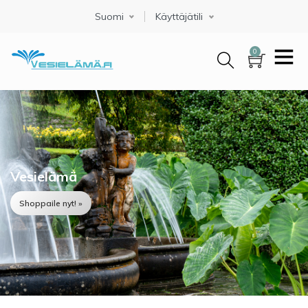
Hyppää
Suomi
Select your language
Käyttäjätili
pääsisältöön
0
Vesielämä
Shoppaile nyt! »