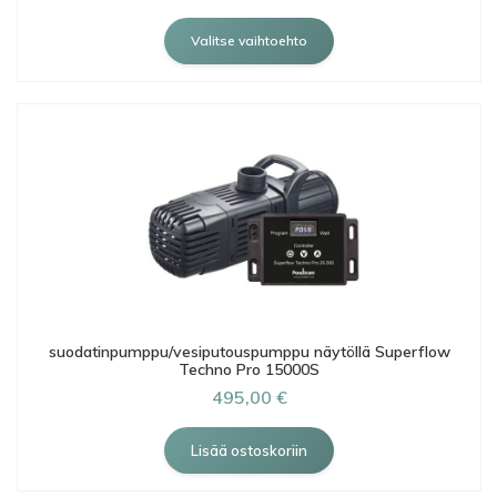
Valitse vaihtoehto
suodatinpumppu/vesiputouspumppu näytöllä Superflow
Techno Pro 15000S
495,00 €