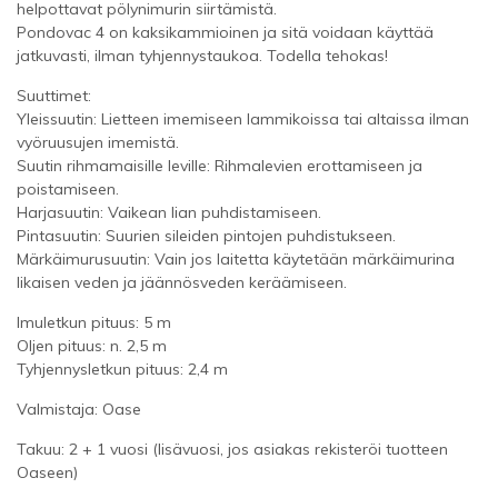
helpottavat pölynimurin siirtämistä.
Pondovac 4 on kaksikammioinen ja sitä voidaan käyttää
jatkuvasti, ilman tyhjennystaukoa. Todella tehokas!
Suuttimet:
Yleissuutin: Lietteen imemiseen lammikoissa tai altaissa ilman
vyöruusujen imemistä.
Suutin rihmamaisille leville: Rihmalevien erottamiseen ja
poistamiseen.
Harjasuutin: Vaikean lian puhdistamiseen.
Pintasuutin: Suurien sileiden pintojen puhdistukseen.
Märkäimurusuutin: Vain jos laitetta käytetään märkäimurina
likaisen veden ja jäännösveden keräämiseen.
Imuletkun pituus: 5 m
Oljen pituus: n. 2,5 m
Tyhjennysletkun pituus: 2,4 m
Valmistaja: Oase
Takuu: 2 + 1 vuosi (lisävuosi, jos asiakas rekisteröi tuotteen
Oaseen)