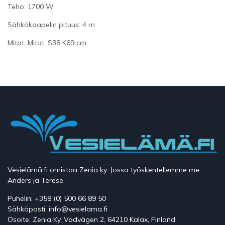
Teho: 1700 W
Sähkökaapelin pituus: 4 m
Mitat: Mitat: S38 K69 cm
Vesielämä.fi omistaa Zenia ky. Jossa työskentellemme me
Anders ja Terese.
Puhelin: +358 (0) 500 66 89 50
Sähköposti: info@vesielama.fi
Osoite: Zenia Ky, Vadvägen 2, 64210 Kalax, Finland