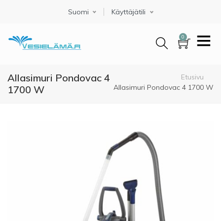
Hyppää
Suomi
Select your language
Käyttäjätili
pääsisältöön
0
Allasimuri Pondovac 4
Murupolku
Etusivu
Allasimuri Pondovac 4 1700 W
1700 W