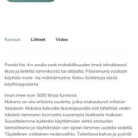
Kuvaus
Liitteet
Video
PondoVac 4:n avulla saat mahdollisuuden imeä tehokkaasti
likaa ja lietettä lammikosta tai altaalta. Pölynimuria voidaan
käyttää muta- tai märkäimurina. Katso lisätietoja tästä
käyttöoppaasta.
Imuri imee noin 5000 litraa tunnissa.
Mukana on viisi erilaista suutinta, jotka mukautuvat erilaisiin
tarpeisiin. Mukana tulevalla likavesipussilla voit lähettää veden
takaisin lammeen tuomatta suurempia hiukkasia mukaan.
Suosittelemme kuitenkin käyttämään vettä istutusten
lannoitteena ja täyttämään sen sijaan lammen uudella vedellä.
Täydellinen osittainen vedenvaihto. Taitettava kahva ja pyörät