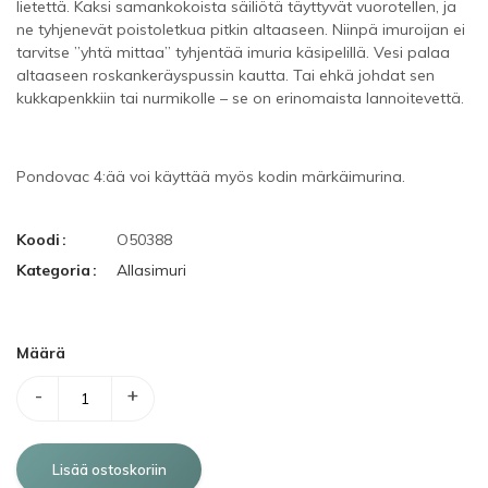
lietettä. Kaksi samankokoista säiliötä täyttyvät vuorotellen, ja
ne tyhjenevät poistoletkua pitkin altaaseen. Niinpä imuroijan ei
tarvitse ”yhtä mittaa” tyhjentää imuria käsipelillä. Vesi palaa
altaaseen roskankeräyspussin kautta. Tai ehkä johdat sen
kukkapenkkiin tai nurmikolle – se on erinomaista lannoitevettä.
Pondovac 4:ää voi käyttää myös kodin märkäimurina.
Koodi
O50388
Kategoria
Allasimuri
Määrä
-
+