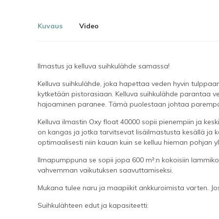
Kuvaus
Video
Ilmastus ja kelluva suihkulähde samassa!
Kelluva suihkulähde, joka hapettaa veden hyvin tulppaani
kytketään pistorasiaan. Kelluva suihkulähde parantaa ve
hajoaminen paranee. Tämä puolestaan ​​johtaa parempa
Kelluva ilmastin Oxy float 40000 sopii pienempiin ja kesk
on kangas ja jotka tarvitsevat lisäilmastusta kesällä j
optimaalisesti niin kauan kuin se kelluu hieman pohjan yl
Ilmapumppuna se sopii jopa 600 m²:n kokoisiin lammiko
vahvemman vaikutuksen saavuttamiseksi.
Mukana tulee naru ja maapiikit ankkuroimista varten. Jos 
Suihkulähteen edut ja kapasiteetti: