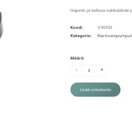
Hapetin ja kelluva suihkulähde 
Koodi
V30353
Kategoria
Kiertovesipumput 
Määrä
-
+