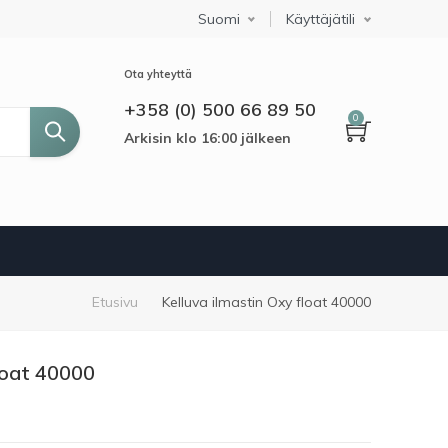
Suomi
Select your language
Käyttäjätili
Ota yhteyttä
+358 (0) 500 66 89 50
0
Arkisin klo 16:00 jälkeen
Murupolku
Etusivu
Kelluva ilmastin Oxy float 40000
loat 40000