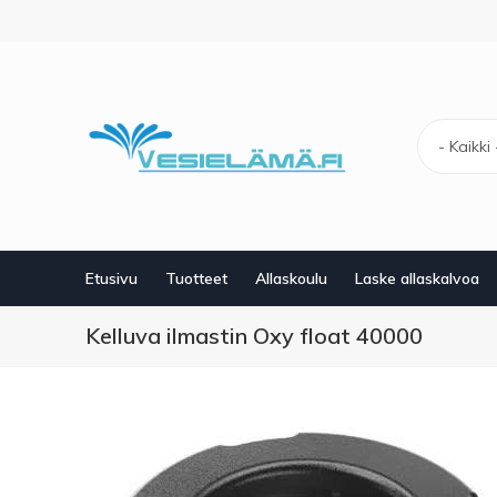
Hyppää
pääsisältöön
- Kaikki 
Etusivu
Tuotteet
Allaskoulu
Laske allaskalvoa
Kelluva ilmastin Oxy float 40000