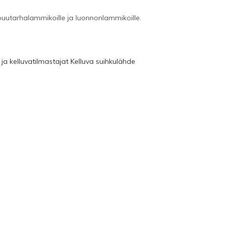
puutarhalammikoille ja luonnonlammikoille.
ja kelluvatilmastajat
Kelluva suihkulähde