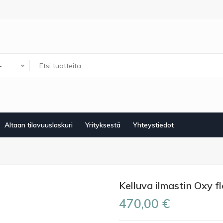
-
Altaan tilavuuslaskuri
Yrityksestä
Yhteystiedot
Kelluva ilmastin Oxy f
470,00 €