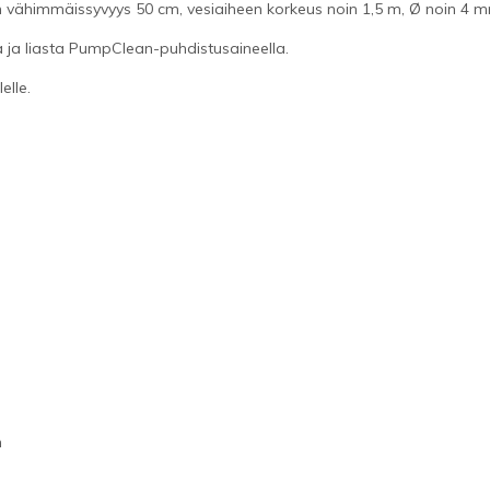
 vähimmäissyvyys 50 cm, vesiaiheen korkeus noin 1,5 m, Ø noin 4 mm
 ja liasta PumpClean-puhdistusaineella.
elle.
n