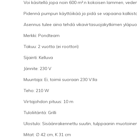
Voi käsitellä jopa noin 600 m²:n kokoisen lammen, veden
Pidennä pumpun käyttöikää ja pidä se vapaana kalkista
Asennus tulee aina tehdä vikavirtasuojakytkimen yläpuol
Merkki: Pondteam
Takuu: 2 vuotta (ei roottori)
Sijainti: Kelluva
Jännite: 230 V
Muuntaja: Ei, toimii suoraan 230 V:lla
Teho: 210 W
Virtajohdon pituus: 10 m
Tuloliitäntä: Grilli
Ulostulo: Sisäänrakennettu suutin, tulppaanin muotoine
Mitat: ∅ 42 cm, K 31 cm