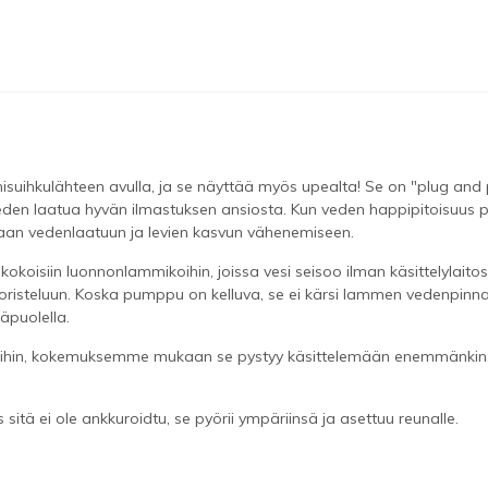
suihkulähteen avulla, ja se näyttää myös upealta! Se on "plug and p
den laatua hyvän ilmastuksen ansiosta. Kun veden happipitoisuus par
an vedenlaatuun ja levien kasvun vähenemiseen.
ikokoisiin luonnonlammikoihin, joissa vesi seisoo ilman käsittelylai
a koristeluun. Koska pumppu on kelluva, se ei kärsi lammen vedenpin
äpuolella.
ihin, kokemuksemme mukaan se pystyy käsittelemään enemmänkin. Jopa
sitä ei ole ankkuroidtu, se pyörii ympäriinsä ja asettuu reunalle.