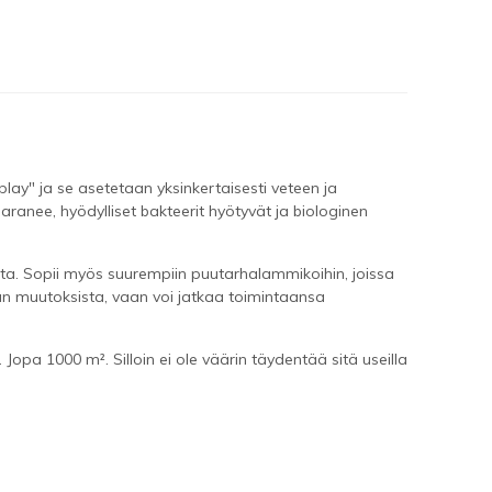
lay" ja se asetetaan yksinkertaisesti veteen ja
anee, hyödylliset bakteerit hyötyvät ja biologinen
tosta. Sopii myös suurempiin puutarhalammikoihin, joissa
nan muutoksista, vaan voi jatkaa toimintaansa
 1000 m². Silloin ei ole väärin täydentää sitä useilla