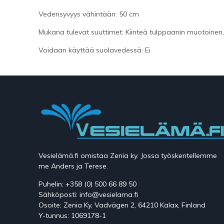
Vedensyvyys vähintään: 50 cm
Mukana tulevat suuttimet: Kiinteä tulppaanin muotoinen,
Voidaan käyttää suolavedessä: Ei
Vesielämä.fi omistaa Zenia ky. Jossa työskentellemme
me Anders ja Terese.
Puhelin: +358 (0) 500 66 89 50
Sähköposti: info@vesielama.fi
Osoite: Zenia Ky, Vadvägen 2, 64210 Kalax, Finland
Y-tunnus: 1069178-1