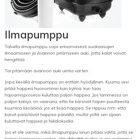
Ilmapumppu
Talvella ilmapumppu sopii erinomaisesti suokaasujen
ilmaamiseen ja Avannon pitämiseen auki, jotta kalat voivat
hengittää.
Tai pitämään avannon auki uintia varten.
Jopa kesällä ilmapumppu on erittäin hyödyllinen. Kuuma vesi
pitää happea huonommin kuin kylmä, kun taas
hajoamisprosessi kuluttaa paljon happea. Jos lammessa on
paljon kaloja, on vaarana, että he kärsivät hapen puutteesta
kuumina kesäöinä, jos et lisää happea. Se riippuu mm. että
kasvit päästävät happea päivällä, mutta yöllä sen sijaan
kuluttavat happea ja hiilidioksidia.
Jos et ole varma, mikä ilmapumppu sinun pitäisi valita, jotta se
toimisi lammesasi varten,
ota yhteyttä
meihin ja me autamme