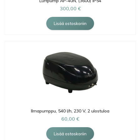
Luftpump AP-40N, (3600) IP54
300,00 €
Ilmapumppu, 540 l/h, 230 V, 2 ulostuloa
60,00 €