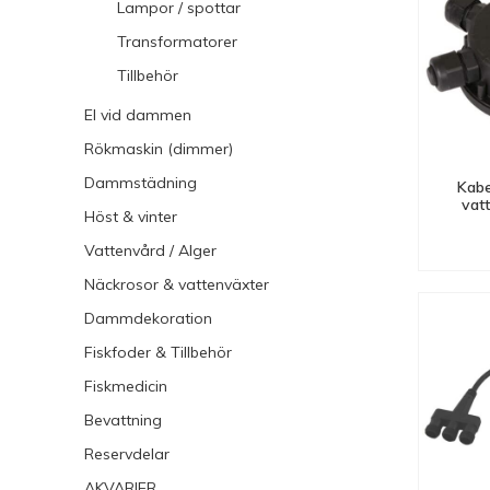
Lampor / spottar
Transformatorer
Tillbehör
El vid dammen
Rökmaskin (dimmer)
Dammstädning
Kabe
vat
Höst & vinter
Vattenvård / Alger
Näckrosor & vattenväxter
Dammdekoration
Fiskfoder & Tillbehör
Fiskmedicin
Bevattning
Reservdelar
AKVARIER