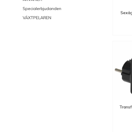
Specialerbjudanden
Sexäg
VÄXTPELAREN
Transf