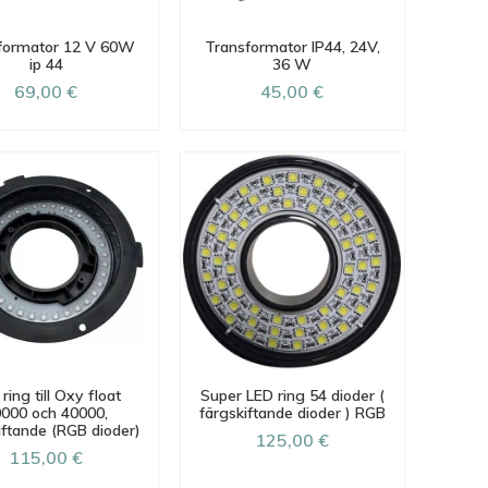
formator 12 V 60W
Transformator IP44, 24V,
ip 44
36 W
69,00 €
45,00 €
ring till Oxy float
Super LED ring 54 dioder (
000 och 40000,
färgskiftande dioder ) RGB
iftande (RGB dioder)
125,00 €
115,00 €