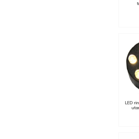
t
LED rin
uta