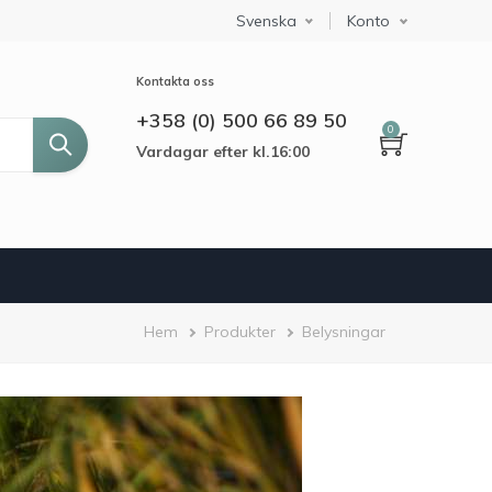
Svenska
Select your language
Konto
Kontakta oss
+358 (0) 500 66 89 50
0
Vardagar efter kl.16:00
Länkstig
Hem
Produkter
Belysningar