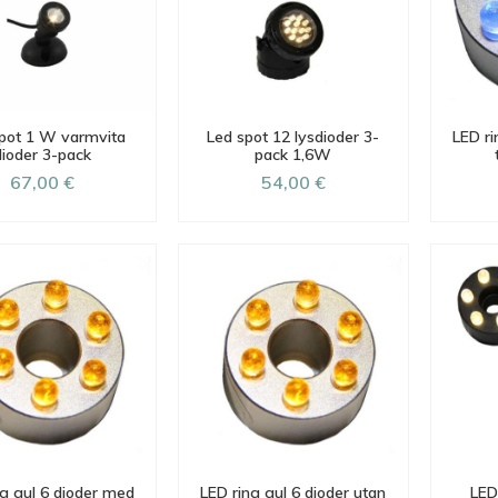
pot 1 W varmvita
Led spot 12 lysdioder 3-
LED ri
dioder 3-pack
pack 1,6W
67,00 €
54,00 €
ng gul 6 dioder med
LED ring gul 6 dioder utan
LED