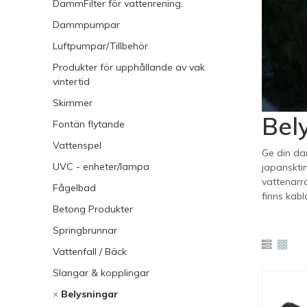
DammFilter för vattenrening.
Dammpumpar
Luftpumpar/Tillbehör
Produkter för upphållande av vak
vintertid
Skimmer
Bel
Fontän flytande
Vattenspel
Ge din da
UVC - enheter/lampa
japanskti
vattenarra
Fågelbad
finns kab
Betong Produkter
Springbrunnar
Vattenfall / Bäck
Slangar & kopplingar
×
Belysningar