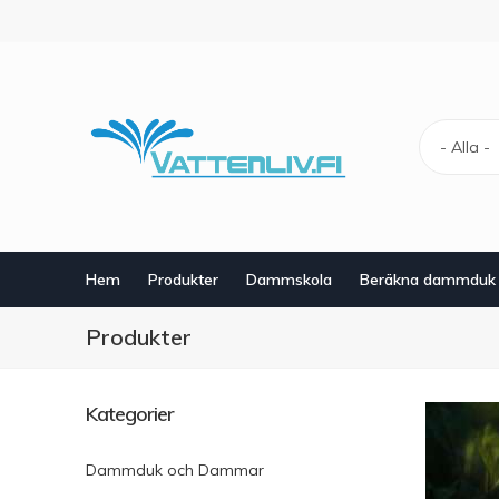
Hoppa
till
huvudinnehåll
- Alla -
Hem
Produkter
Dammskola
Beräkna dammduk
Produkter
Kategorier
Dammduk och Dammar