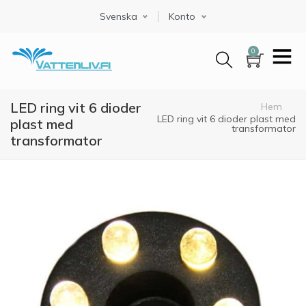
Hoppa
Svenska
Select your language
Konto
till
huvudinnehåll
0
LED ring vit 6 dioder
Länkstig
Hem
LED ring vit 6 dioder plast med
plast med
transformator
transformator