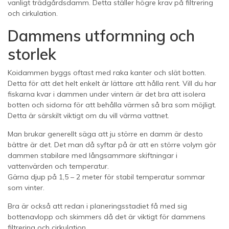
vanligt trädgårdsdamm. Detta ställer högre krav på filtrering
och cirkulation.
Dammens utformning och
storlek
Koidammen byggs oftast med raka kanter och slät botten.
Detta för att det helt enkelt är lättare att hålla rent. Vill du har
fiskarna kvar i dammen under vintern är det bra att isolera
botten och sidorna för att behålla värmen så bra som möjligt.
Detta är särskilt viktigt om du vill värma vattnet.
Man brukar generellt säga att ju större en damm är desto
bättre är det. Det man då syftar på är att en större volym gör
dammen stabilare med långsammare skiftningar i
vattenvärden och temperatur.
Gärna djup på 1,5 – 2 meter för stabil temperatur sommar
som vinter.
Bra är också att redan i planeringsstadiet få med sig
bottenavlopp och skimmers då det är viktigt för dammens
filtrering och cirkulation.