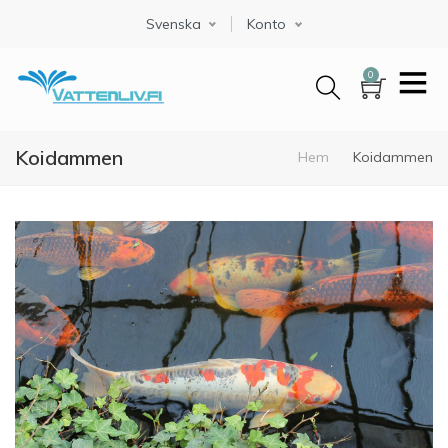
Hoppa
Svenska
Select your language
Konto
till
huvudinnehåll
0
Koidammen
Länkstig
Hem
Koidammen