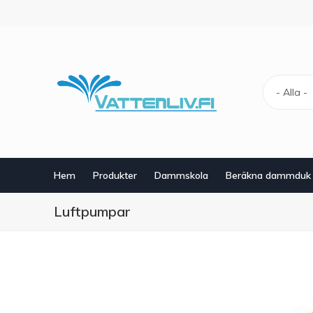
Hoppa
till
huvudinnehåll
- Alla -
Hem
Produkter
Dammskola
Beräkna dammduk
Luftpumpar