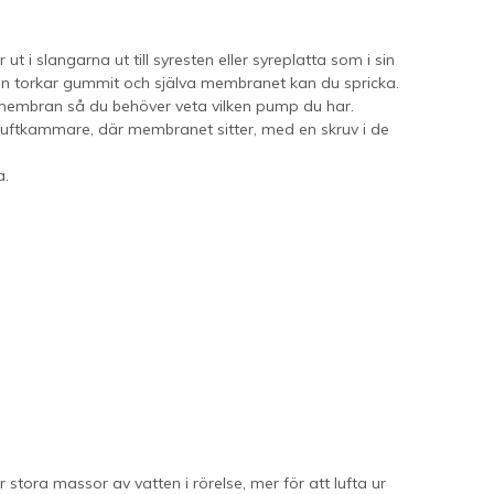
 slangarna ut till syresten eller syreplatta som i sin
ren torkar gummit och själva membranet kan du spricka.
ka membran så du behöver veta vilken pump du har.
å luftkammare, där membranet sitter, med en skruv i de
a.
tora massor av vatten i rörelse, mer för att lufta ur