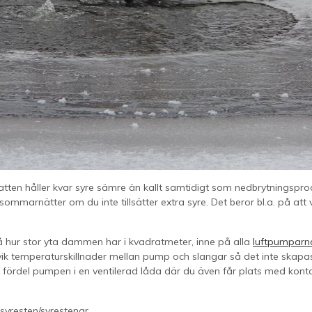
ten håller kvar syre sämre än kallt samtidigt som nedbrytningsproc
ommarnätter om du inte tillsätter extra syre. Det beror bl.a. på att
på hur stor yta dammen har i kvadratmeter, inne på alla
luftpumparn
vik temperaturskillnader mellan pump och slangar så det inte skapa
rdel pumpen i en ventilerad låda där du även får plats med konta
syresten/syrestenar.