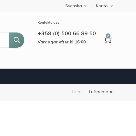
Svenska
Select your language
Konto
Kontakta oss
+358 (0) 500 66 89 50
0
Vardagar efter kl.16:00
Länkstig
Hem
Luftpumpar