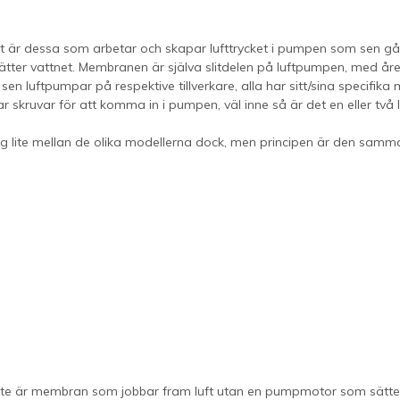
 dessa som arbetar och skapar lufttrycket i pumpen som sen går ut i
sätter vattnet. Membranen är själva slitdelen på luftpumpen, med å
en luftpumpar på respektive tillverkare, alla har sitt/sina specifi
ar skruvar för att komma in i pumpen, väl inne så är det en eller tv
ig lite mellan de olika modellerna dock, men principen är den samm
 inte är membran som jobbar fram luft utan en pumpmotor som sätter s