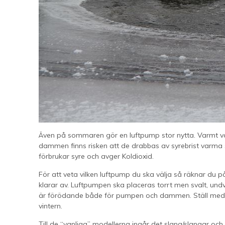
Även på sommaren gör en luftpump stor nytta. Varmt vat
dammen finns risken att de drabbas av syrebrist varma s
förbrukar syre och avger Koldioxid.
För att veta vilken luftpump du ska välja så räknar du 
klarar av. Luftpumpen ska placeras torrt men svalt, und
är förödande både för pumpen och dammen. Ställ med fö
vintern.
Till de “vanliga” modellerna ingår det slang/slangar och 