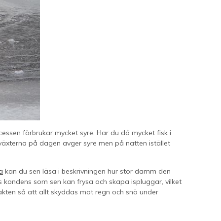
essen förbrukar mycket syre. Har du då mycket fisk i
 växterna på dagen avger syre men på natten istället
a
kan du sen läsa i beskrivningen hur stor damm den
s kondens som sen kan frysa och skapa ispluggar, vilket
kten så att allt skyddas mot regn och snö under