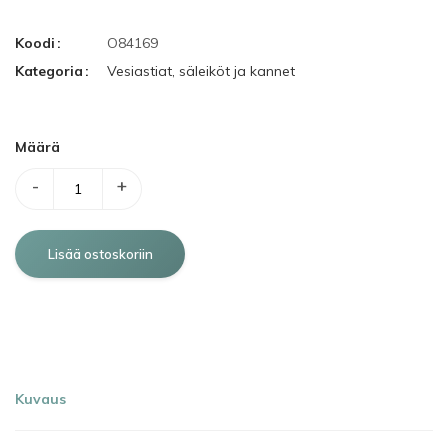
Koodi
O84169
Kategoria
Vesiastiat, säleiköt ja kannet
Määrä
-
+
Kuvaus