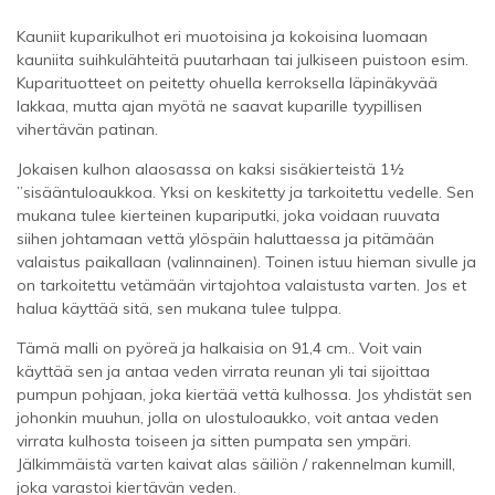
Kauniit kuparikulhot eri muotoisina ja kokoisina luomaan
kauniita suihkulähteitä puutarhaan tai julkiseen puistoon esim.
Kuparituotteet on peitetty ohuella kerroksella läpinäkyvää
lakkaa, mutta ajan myötä ne saavat kuparille tyypillisen
vihertävän patinan.
Jokaisen kulhon alaosassa on kaksi sisäkierteistä 1½
”sisääntuloaukkoa. Yksi on keskitetty ja tarkoitettu vedelle. Sen
mukana tulee kierteinen kupariputki, joka voidaan ruuvata
siihen johtamaan vettä ylöspäin haluttaessa ja pitämään
valaistus paikallaan (valinnainen). Toinen istuu hieman sivulle ja
on tarkoitettu vetämään virtajohtoa valaistusta varten. Jos et
halua käyttää sitä, sen mukana tulee tulppa.
Tämä malli on pyöreä ja halkaisia on 91,4 cm.. Voit vain
käyttää sen ja antaa veden virrata reunan yli tai sijoittaa
pumpun pohjaan, joka kiertää vettä kulhossa. Jos yhdistät sen
johonkin muuhun, jolla on ulostuloaukko, voit antaa veden
virrata kulhosta toiseen ja sitten pumpata sen ympäri.
Jälkimmäistä varten kaivat alas säiliön / rakennelman kumill,
joka varastoi kiertävän veden.