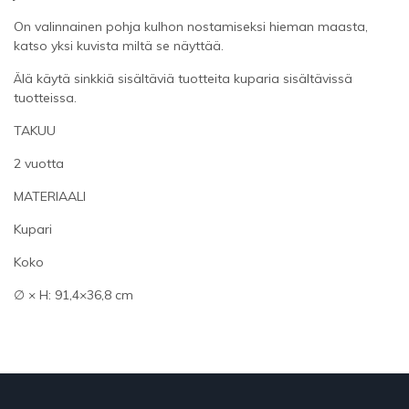
On valinnainen pohja kulhon nostamiseksi hieman maasta,
katso yksi kuvista miltä se näyttää.
Älä käytä sinkkiä sisältäviä tuotteita kuparia sisältävissä
tuotteissa.
TAKUU
2 vuotta
MATERIAALI
Kupari
Koko
∅ × H: 91,4×36,8 cm