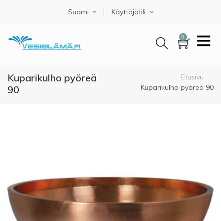
Hyppää
Suomi
Select your language
Käyttäjätili
pääsisältöön
0
Kuparikulho pyöreä
Murupolku
Etusivu
Kuparikulho pyöreä 90
90