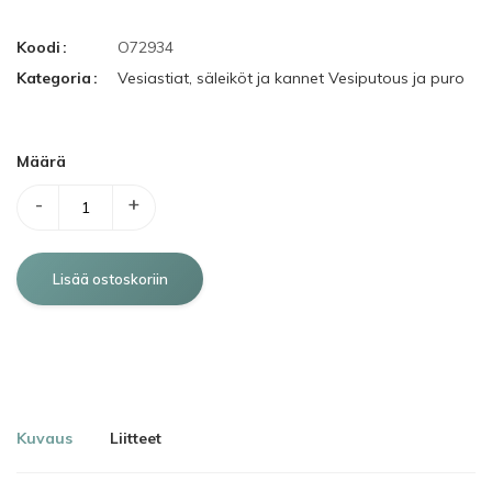
Koodi
O72934
Kategoria
Vesiastiat, säleiköt ja kannet
Vesiputous ja puro
Määrä
-
+
Kuvaus
Liitteet