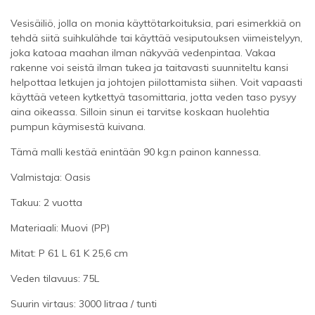
Vesisäiliö, jolla on monia käyttötarkoituksia, pari esimerkkiä on
tehdä siitä suihkulähde tai käyttää vesiputouksen viimeistelyyn,
joka katoaa maahan ilman näkyvää vedenpintaa. Vakaa
rakenne voi seistä ilman tukea ja taitavasti suunniteltu kansi
helpottaa letkujen ja johtojen piilottamista siihen. Voit vapaasti
käyttää veteen kytkettyä tasomittaria, jotta veden taso pysyy
aina oikeassa. Silloin sinun ei tarvitse koskaan huolehtia
pumpun käymisestä kuivana.
Tämä malli kestää enintään 90 kg:n painon kannessa.
Valmistaja: Oasis
Takuu: 2 vuotta
Materiaali: Muovi (PP)
Mitat: P 61 L 61 K 25,6 cm
Veden tilavuus: 75L
Suurin virtaus: 3000 litraa / tunti