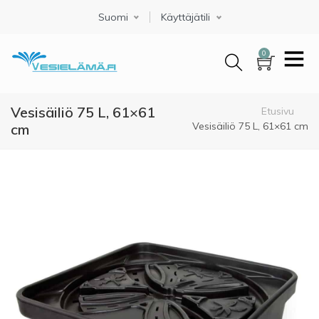
Hyppää
Suomi
Select your language
Käyttäjätili
pääsisältöön
0
Vesisäiliö 75 L, 61×61
Murupolku
Etusivu
Vesisäiliö 75 L, 61×61 cm
cm