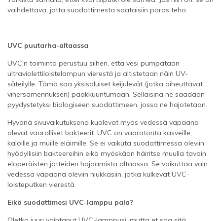
vaihdettava, jotta suodattimesta saataisiin paras teho.
UVC puutarha-altaassa
UVC:n toiminta perustuu siihen, että vesi pumpataan
ultraviolettiloistelampun vierestä ja altistetaan näin UV-
säteilylle. Tämä saa yksisoluiset keijulevät (jotka aiheuttavat
vihersamennuksen) paakkuuntumaan. Sellaisina ne saadaan
pyydystetyksi biologiseen suodattimeen, jossa ne hajotetaan.
Hyvänä sivuvaikutuksena kuolevat myös vedessä vapaana
olevat vaaralliset bakteerit. UVC on vaaratonta kasveille,
kaloille ja muille eläimille. Se ei vaikuta suodattimessa oleviin
hyödyllisiin bakteereihin eikä myöskään häiritse muulla tavoin
eloperäisten jätteiden hajoamista altaassa. Se vaikuttaa vain
vedessä vapaana oleviin hiukkasiin, jotka kulkevat UVC-
loisteputken vierestä.
Eikö suodattimesi UVC-lamppu pala?
Oletko juuri vaihtanut UVC-lamppusi, mutta et saa sitä