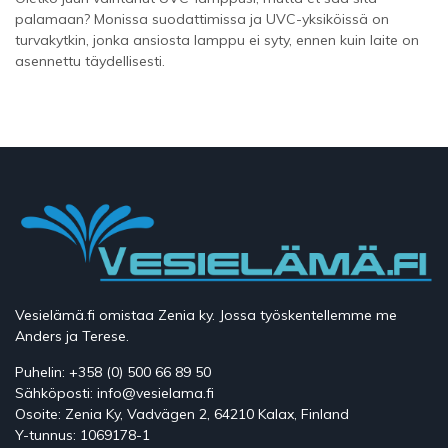
palamaan? Monissa suodattimissa ja UVC-yksiköissä on
turvakytkin, jonka ansiosta lamppu ei syty, ennen kuin laite on
asennettu täydellisesti.
Vesielämä.fi omistaa Zenia ky. Jossa työskentellemme me
Anders ja Terese.
Puhelin: +358 (0) 500 66 89 50
Sähköposti: info@vesielama.fi
Osoite: Zenia Ky, Vadvägen 2, 64210 Kalax, Finland
Y-tunnus: 1069178-1