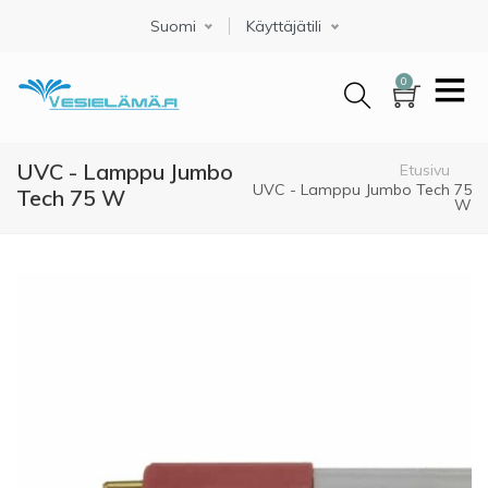
Hyppää
Suomi
Select your language
Käyttäjätili
pääsisältöön
0
UVC - Lamppu Jumbo
Murupolku
Etusivu
UVC - Lamppu Jumbo Tech 75
Tech 75 W
W