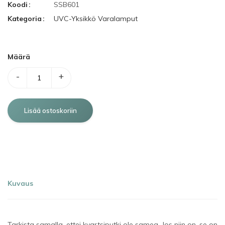
Koodi
SSB601
Kategoria
UVC-Yksikkö Varalamput
Määrä
-
+
Kuvaus
Tarkista samalla, ettei kvartsiputki ole samea. Jos niin on, se on