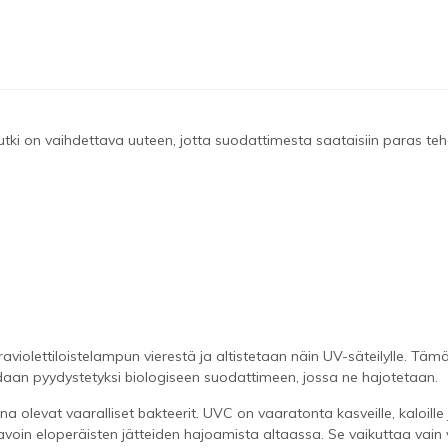
utki on vaihdettava uuteen, jotta suodattimesta saataisiin paras teh
violettiloistelampun vierestä ja altistetaan näin UV-säteilylle. Tämä 
an pyydystetyksi biologiseen suodattimeen, jossa ne hajotetaan.
evat vaaralliset bakteerit. UVC on vaaratonta kasveille, kaloille ja
tavoin eloperäisten jätteiden hajoamista altaassa. Se vaikuttaa vain