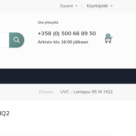
Suomi
Select your language
Käyttäjätili
Ota yhteyttä
+358 (0) 500 66 89 50
0
Arkisin klo 16:00 jälkeen
Murupolku
Etusivu
UVC - Lamppu 95 W HQ2
HQ2