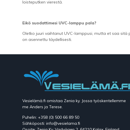
loisteputken vierestä.
Eikö suodattimesi UVC-lamppu pala?
Oletko juuri vaihtanut UVC-lamppusi, mutta et saa sitä 
on asennettu täydellisesti.
Vesielämä.fi omistaa Zenia ky. Jossa työskentellemme
me Anders ja Terese.
Puhelin: +358 (0) 500 66 89 50
Sähköposti: info@vesielama.fi
Osoite: Zenia Ky, Vadvägen 2, 64210 Kalax, Finland