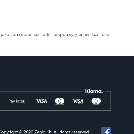
oka saa aikaan sen, ettei lamppu syty, ennen kuin laite
Copyright © 2020 Zenia Kb. All rights reserved.