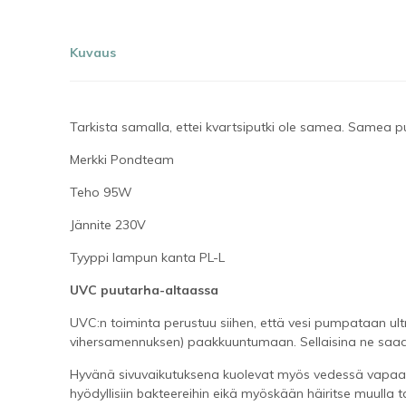
Kuvaus
Tarkista samalla, ettei kvartsiputki ole samea. Samea p
Merkki Pondteam
Teho 95W
Jännite 230V
Tyyppi lampun kanta PL-L
UVC puutarha-altaassa
UVC:n toiminta perustuu siihen, että vesi pumpataan ultra
vihersamennuksen) paakkuuntumaan. Sellaisina ne saada
Hyvänä sivuvaikutuksena kuolevat myös vedessä vapaana ol
hyödyllisiin bakteereihin eikä myöskään häiritse muulla 