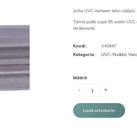
Jotta UVC-laitteen teho säilyisi
Tämä putki sopii 95 watin UVC-
teräksestä.
Koodi
V40447
Kategoria
UVC-Yksikkö Var
Määrä
-
+