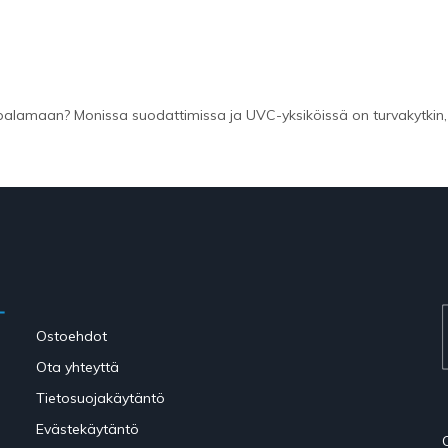
palamaan? Monissa suodattimissa ja UVC-yksiköissä on turvakytkin, j
Ostoehdot
Ota yhteyttä
Tietosuojakäytäntö
Evästekäytäntö