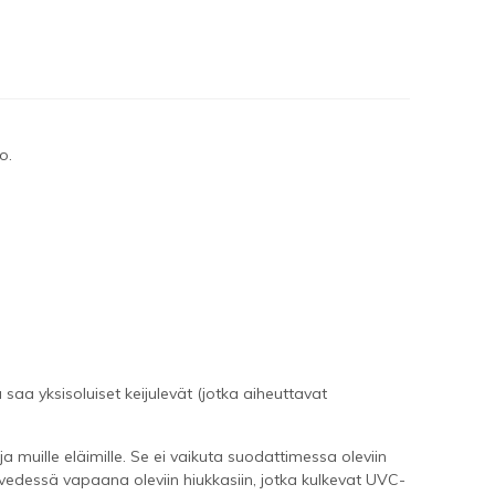
o.
saa yksisoluiset keijulevät (jotka aiheuttavat
 muille eläimille. Se ei vaikuta suodattimessa oleviin
 vedessä vapaana oleviin hiukkasiin, jotka kulkevat UVC-