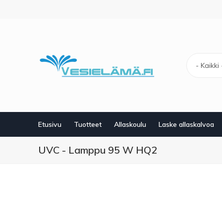
Hyppää
pääsisältöön
- Kaikki 
Etusivu
Tuotteet
Allaskoulu
Laske allaskalvoa
UVC - Lamppu 95 W HQ2