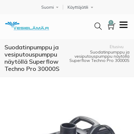
Hyppää
Suomi
Select your language
Käyttäjätili
pääsisältöön
0
Suodatinpumppu ja
Murupolku
Etusivu
Suodatinpumppu ja
vesiputouspumppu
vesiputouspumppu näytöllä
näytöllä Superflow
Superflow Techno Pro 30000S
Techno Pro 30000S