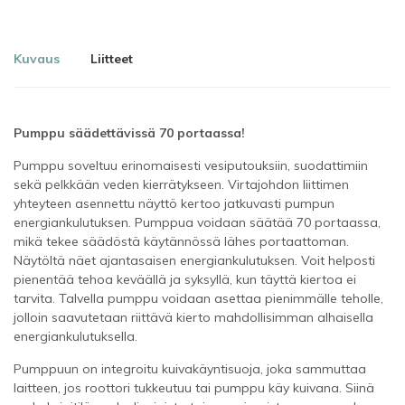
Kuvaus
Liitteet
Pumppu säädettävissä 70 portaassa!
Pumppu soveltuu erinomaisesti vesiputouksiin, suodattimiin
sekä pelkkään veden kierrätykseen. Virtajohdon liittimen
yhteyteen asennettu näyttö kertoo jatkuvasti pumpun
energiankulutuksen. Pumppua voidaan säätää 70 portaassa,
mikä tekee säädöstä käytännössä lähes portaattoman.
Näytöltä näet ajantasaisen energiankulutuksen. Voit helposti
pienentää tehoa keväällä ja syksyllä, kun täyttä kiertoa ei
tarvita. Talvella pumppu voidaan asettaa pienimmälle teholle,
jolloin saavutetaan riittävä kierto mahdollisimman alhaisella
energiankulutuksella.
Pumppuun on integroitu kuivakäyntisuoja, joka sammuttaa
laitteen, jos roottori tukkeutuu tai pumppu käy kuivana. Siinä