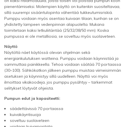
on kaksi ritilämoduulia, joista toisen voi poistaa pumpun koon
pienentämiseksi. Molempien käyttö on kuitenkin suositeltavaa,
sillä suurempi sisääntulopinta vähentää tukkeutumisriskiä.
Pumppu voidaan myös asentaa kuivaan tilaan, kunhan se on
yhdistetty lampeen vedenpinnan alapuolelta. Mukana
toimitetaan kaksi letkuliitäntää (25/32/38/50 mm). Koska
pumpussa ei ole metalliosia, se soveltuu myös suolaveteen.
Näyttö
Näytöltä näet käytössä olevan ohjelman sekä
energiankulutuksen watteina. Pumppu voidaan käynnistää ja
sammuttaa painikkeella. Tehoa voidaan säätää 70 portaassa
(30–100). Sähkökatkon jälkeen pumppu muistaa viimeisimmän
asetuksen ja käynnistyy sillä uudelleen. Näyttö voi myös
ilmoittaa vikakoodeja, jos pumppu pysähtyy – tarkemmat
selitykset löytyvät ohjeista.
Pumpun edut ja kapasiteetti:
säädettävissä 70 portaassa
kuivakäyntisuoja
soveltuu suolaveteen
voidaan kuivamontata