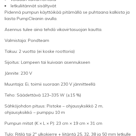
letkuliitännät sisältyvät
Pidennä pumpun käyttöikää pitämällä se puhtaana kalkista ja
liasta PumpCleanin avulla.
Asennus tulee aina tehdä vikavirtasuojan kautta.
Valmistaja: Pondteam
Takuu: 2 vuotta (ei koske roottoria)
Sijoitus: Lampeen tai kuivaan asennukseen
Jännite: 230 V
Muuntaja: Ei, toimii suoraan 230 V jännitteellä
Teho: Säädettävä 123–335 W (±15 %)
Sähköjohdon pituus: Pistoke – ohjausyksikkö 2 m,
ohjausyksikkö – pumppu 10 m
Pumpun mitat (K × L × P): 23 cm × 19 cm × 31 cm
Tulo: Ritilä tai 2" ulkokierre + liitäntä 25, 32, 38 ja 50 mm letkulle