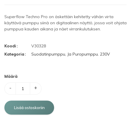
Superflow
Techno
Pro
on
äskettäin kehitetty
vähän virta
käyttävä pumppu siinä
on
digitaalinen näyttö
, jossa voit
ohjata
pumppua
kauden aikana
ja näet
virrankulutuksen
.
Koodi
V30328
Kategoria
Suodatinpumppu, Ja Puropumppu. 230V
Määrä
-
+