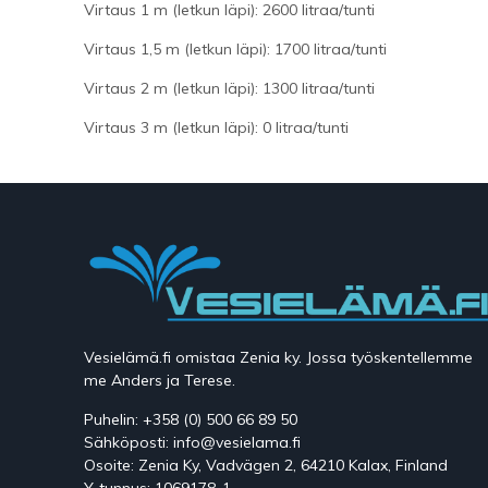
Virtaus 1 m (letkun läpi): 2600 litraa/tunti
Virtaus 1,5 m (letkun läpi): 1700 litraa/tunti
Virtaus 2 m (letkun läpi): 1300 litraa/tunti
Virtaus 3 m (letkun läpi): 0 litraa/tunti
Vesielämä.fi omistaa Zenia ky. Jossa työskentellemme
me Anders ja Terese.
Puhelin: +358 (0) 500 66 89 50
Sähköposti: info@vesielama.fi
Osoite: Zenia Ky, Vadvägen 2, 64210 Kalax, Finland
Y-tunnus: 1069178-1