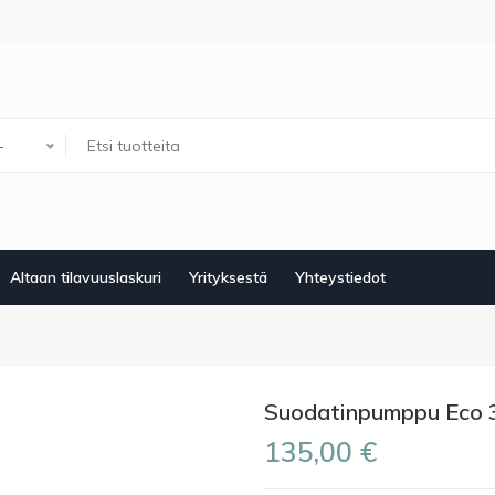
-
Altaan tilavuuslaskuri
Yrityksestä
Yhteystiedot
Suodatinpumppu Eco 
135,00 €