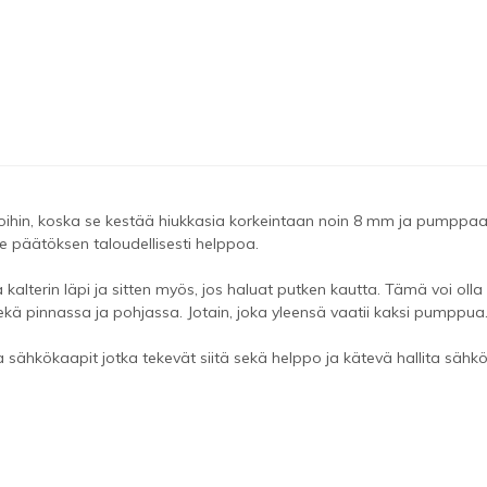
oihin, koska
se kestää
hiukkasia
korkeintaan noin
8
mm
ja
pumppa
e
päätöksen
taloudellisesti
helppoa.
a
kalterin läpi
ja sitten myös, jos
haluat
putken kautta.
Tämä
voi olla
ekä
pinnassa ja
pohjassa.
Jotain, joka
yleensä
vaatii kaksi
pumppua
a
sähkökaapit
jotka tekevät
siitä sekä
helppo ja kätevä
hallita
sähk