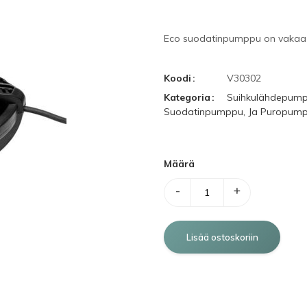
Eco
suodatinpumppu
on
vakaa
Koodi
V30302
Kategoria
Suihkulähdepump
Suodatinpumppu, Ja Puropump
Määrä
-
+