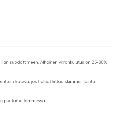
a
lian
suodattimeen.
Alhainen
virrankulutus
on
25-80%
 erittäin kätevä, jos
haluat liittää
skimmer
(pinta
.
ön
puutarha lammessa.