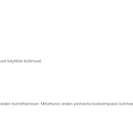
aluat käyttää lisäimua)
eden toimittamisen. Mitattuna veden pinnasta korkeimpaan kohtaan