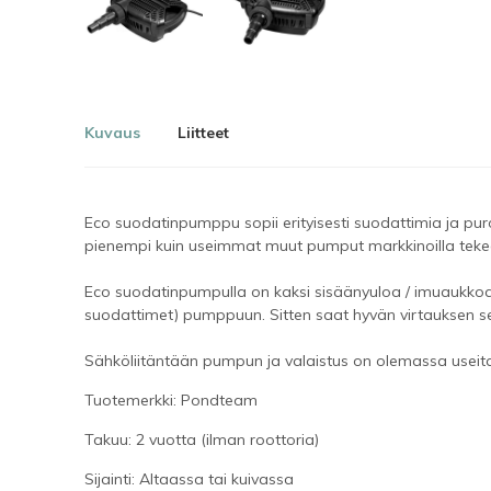
Kuvaus
Liitteet
Eco
suodatinpumppu
sopii erityisesti
suodattimia
ja pur
pienempi
kuin
useimmat muut
pumput
markkinoilla
teke
Eco
suodatinpumpulla
on kaksi sisäänyuloa
/
imuaukko
suodattimet) pumppuun.
Sitten saat
hyvän
virtauksen
s
Sähköliitäntään
pumpun
ja
valaistus
on olemassa useit
Tuotemerkki: Pondteam
Takuu: 2 vuotta (ilman roottoria)
Sijainti: Altaassa tai kuivassa