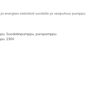
ja
energiaa säästävä
suodatin
ja
vesiputous
pumppu
.
pu, Suodatinpumppu, puropumppu.
pu. 230V