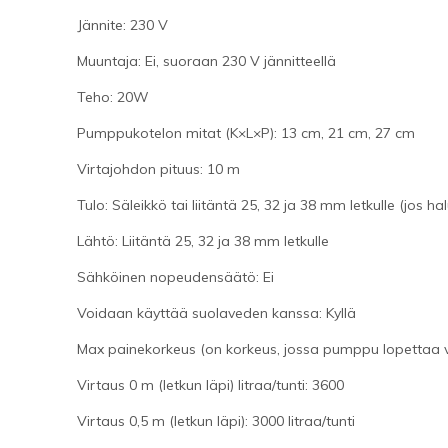
Jännite: 230 V
Muuntaja: Ei, suoraan 230 V jännitteellä
Teho: 20W
Pumppukotelon mitat (K×L×P): 13 cm, 21 cm, 27 cm
Virtajohdon pituus: 10 m
Tulo: Säleikkö tai liitäntä 25, 32 ja 38 mm letkulle (jos h
Lähtö: Liitäntä 25, 32 ja 38 mm letkulle
Sähköinen nopeudensäätö: Ei
Voidaan käyttää suolaveden kanssa: Kyllä
Max painekorkeus (on korkeus, jossa pumppu lopettaa v
Virtaus 0 m (letkun läpi) litraa/tunti: 3600
Virtaus 0,5 m (letkun läpi): 3000 litraa/tunti