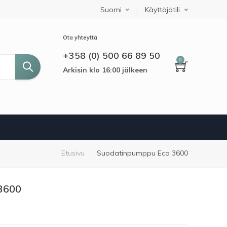
Suomi
Select your language
Käyttäjätili
Ota yhteyttä
+358 (0) 500 66 89 50
0
Arkisin klo 16:00 jälkeen
Murupolku
Etusivu
Suodatinpumppu Eco 3600
3600