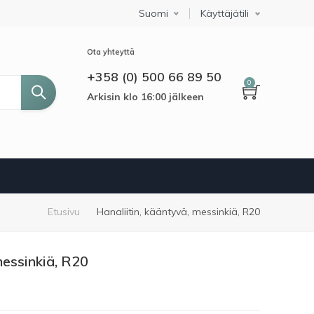
Suomi
Select your language
Käyttäjätili
Ota yhteyttä
+358 (0) 500 66 89 50
0
Arkisin klo 16:00 jälkeen
Murupolku
Etusivu
Hanaliitin, kääntyvä, messinkiä, R20
messinkiä, R20