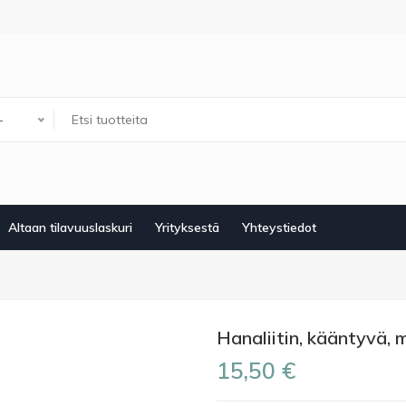
-
Altaan tilavuuslaskuri
Yrityksestä
Yhteystiedot
Hanaliitin, kääntyvä, 
15,50 €