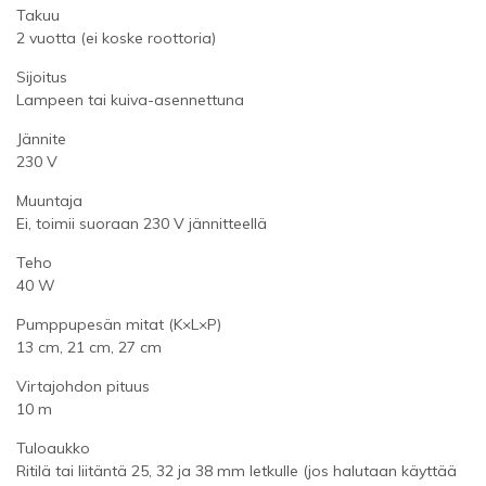
Takuu
2 vuotta (ei koske roottoria)
Sijoitus
Lampeen tai kuiva-asennettuna
Jännite
230 V
Muuntaja
Ei, toimii suoraan 230 V jännitteellä
Teho
40 W
Pumppupesän mitat (K×L×P)
13 cm, 21 cm, 27 cm
Virtajohdon pituus
10 m
Tuloaukko
Ritilä tai liitäntä 25, 32 ja 38 mm letkulle (jos halutaan käyttää