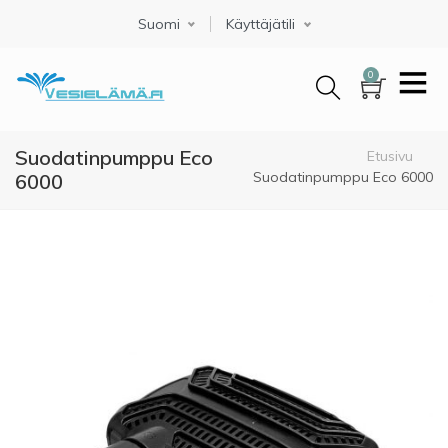
Hyppää
Suomi
Select your language
Käyttäjätili
pääsisältöön
0
Suodatinpumppu Eco
Murupolku
Etusivu
Suodatinpumppu Eco 6000
6000