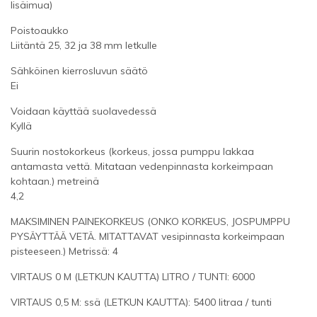
lisäimua)
Poistoaukko
Liitäntä 25, 32 ja 38 mm letkulle
Sähköinen kierrosluvun säätö
Ei
Voidaan käyttää suolavedessä
Kyllä
Suurin nostokorkeus (korkeus, jossa pumppu lakkaa
antamasta vettä. Mitataan vedenpinnasta korkeimpaan
kohtaan.) metreinä
4,2
MAKSIMINEN PAINEKORKEUS (ONKO KORKEUS, JOSPUMPPU
PYSÄYTTÄÄ VETÄ. MITATTAVAT vesipinnasta korkeimpaan
pisteeseen.) Metrissä: 4
VIRTAUS 0 M (LETKUN KAUTTA) LITRO / TUNTI: 6000
VIRTAUS 0,5 M: ssä (LETKUN KAUTTA): 5400 litraa / tunti