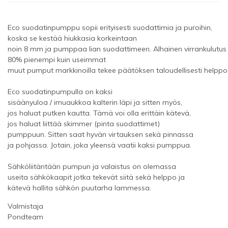
Eco
suodatinpumppu sopii erityisesti suodattimia ja puroihin,
koska se kestää hiukkasia korkeintaan
noin 8 mm ja pumppaa lian suodattimeen. Alhainen virrankulutus
80% pienempi kuin useimmat
muut pumput markkinoilla tekee päätöksen taloudellisesti helppo
Eco suodatinpumpulla on kaksi
sisäänyuloa / imuaukkoa kalterin läpi ja sitten myös,
jos haluat putken kautta. Tämä voi olla erittäin kätevä,
jos haluat liittää skimmer (pinta suodattimet)
pumppuun. Sitten saat hyvän virtauksen sekä pinnassa
ja pohjassa. Jotain, joka yleensä vaatii kaksi pumppua.
Sähköliitäntään pumpun ja valaistus on olemassa
useita sähkökaapit jotka tekevät siitä sekä helppo ja
kätevä hallita sähkön puutarha lammessa.
Valmistaja
Pondteam