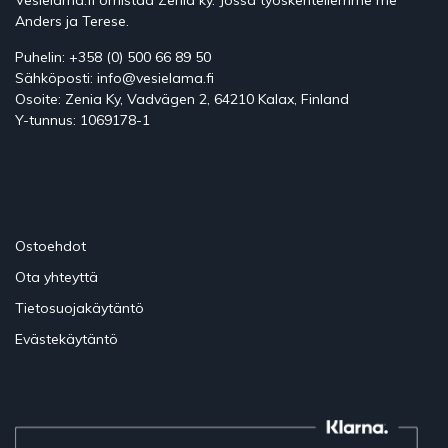
Vesielämä.fi omistaa Zenia ky. Jossa työskentellemme me
Anders ja Terese.
Puhelin: +358 (0) 500 66 89 50
Sähköposti: info@vesielama.fi
Osoite: Zenia Ky, Vadvägen 2, 64210 Kalax, Finland
Y-tunnus: 1069178-1
Ostoehdot
Ota yhteyttä
Tietosuojakäytäntö
Evästekäytäntö