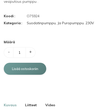
vesiputous
pumppu
.
Koodi
O75924
Kategoria
Suodatinpumppu, Ja Puropumppu. 230V
Määrä
-
+
Kuvaus
Liitteet
Video