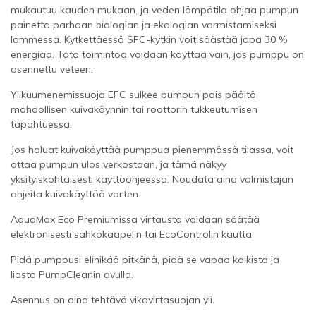
mukautuu kauden mukaan, ja veden lämpötila ohjaa pumpun
painetta parhaan biologian ja ekologian varmistamiseksi
lammessa. Kytkettäessä SFC-kytkin voit säästää jopa 30 %
energiaa. Tätä toimintoa voidaan käyttää vain, jos pumppu on
asennettu veteen.
Ylikuumenemissuoja EFC sulkee pumpun pois päältä
mahdollisen kuivakäynnin tai roottorin tukkeutumisen
tapahtuessa.
Jos haluat kuivakäyttää pumppua pienemmässä tilassa, voit
ottaa pumpun ulos verkostaan, ja tämä näkyy
yksityiskohtaisesti käyttöohjeessa. Noudata aina valmistajan
ohjeita kuivakäyttöä varten.
AquaMax Eco Premiumissa virtausta voidaan säätää
elektronisesti sähkökaapelin tai EcoControlin kautta.
Pidä pumppusi elinikää pitkänä, pidä se vapaa kalkista ja
liasta PumpCleanin avulla.
Asennus on aina tehtävä vikavirtasuojan yli.