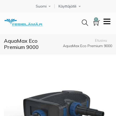
Hyppää
Suomi
Select your language
Käyttäjätili
pääsisältöön
0
AquaMax Eco
Murupolku
Etusivu
AquaMax Eco Premium 9000
Premium 9000