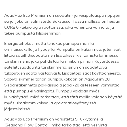
AquaMax Eco Premium on suodatin- ja vesiputouspumppujen
sarja, joka on valmistettu Saksassa. Tässä mallissa on heidän
CORE 6 -teknologia roottorissa, joka vähentää värinöitä ja
tekee pumpusta hiljaisemman.
Energiatehokas mutta tehokas pumppu monilla
ominaisuuksilla ja hyödyillä. Pumpulla on kaksi imua, joten voit
liittää satelliittisuodattimen lisätäksesi kiertämistä lammessa
tai skimmerin, joka puhdistaa lammikon pinnan. Käytettäessä
satelliittisuodatinta tai skimmeriä, sinun on säädettävä
tuloputkien säätö vastaavasti. Lisätietoja saat käyttöohjeesta.
Sopiva skimmer tähän pumppukokoon on AquaSkim 20.
Sisäänrakennettu pakkassuoja jopa -20 asteeseen varmistaa,
että pumppu ei vahingoitu. Pumppu voidaan myös
kuivakäyttää, mikä tarkoittaa, että tätä mallia voidaan käyttää
myös uimalammikoissa ja gravitaatiosyötetyissä
järjestelmissä.
AquaMax Eco Premium on varustettu SFC-kytkimellä
(Seasonal Flow Control), mikä tarkoittaa, että vesivirta