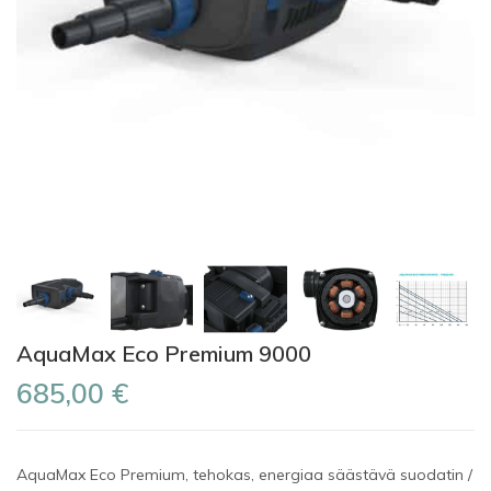
AquaMax Eco Premium 9000
685,00 €
AquaMax
Eco
Premium
,
tehokas
,
energiaa
säästävä
suodatin
/