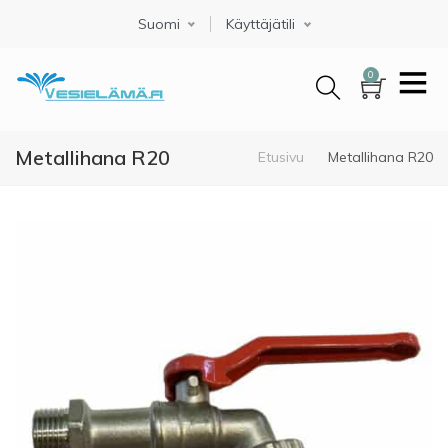
Hyppää
Suomi
Select your language
Käyttäjätili
pääsisältöön
0
Metallihana R20
Murupolku
Etusivu
Metallihana R20