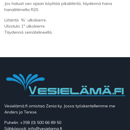
Jos haluat sen sijaan käyttää pikaliitintä, täydennä hana
hanaliitimella R20.
Liitäntä ¾” ulkokierre.
Ulostulo 1″ ulkokierre.
Täydennä seinätelineellä.
Vesielämä.fi omistaa Zenia ky. Jossa työskentellemme me
Anders ja Terese.
Puhelin: +358 (0) 500 66 89 50
Sähköposti: info@vesielama.fi