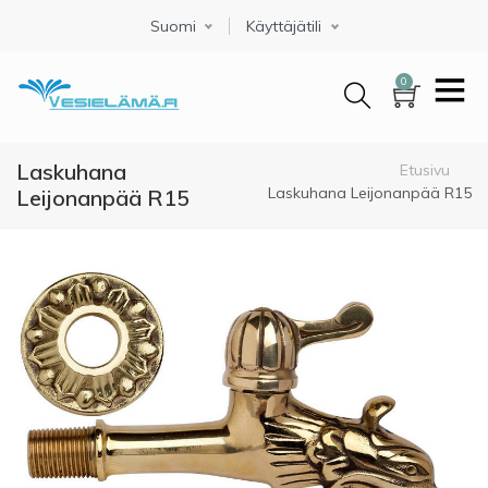
Hyppää
Suomi
Select your language
Käyttäjätili
pääsisältöön
0
Laskuhana
Murupolku
Etusivu
Laskuhana Leijonanpää R15
Leijonanpää R15