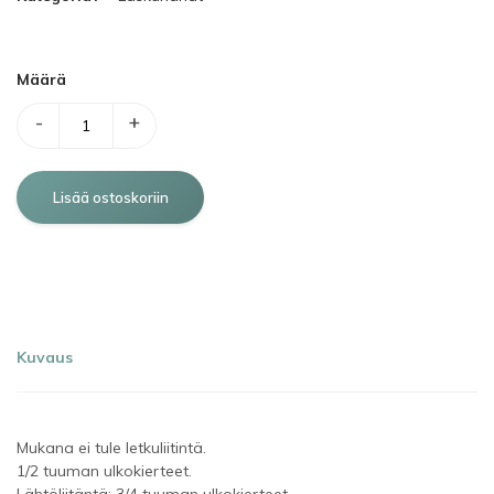
Määrä
-
+
Kuvaus
Mukana ei tule letkuliitintä.
1/2 tuuman ulkokierteet.
Lähtöliitäntä: 3/4 tuuman ulkokierteet.