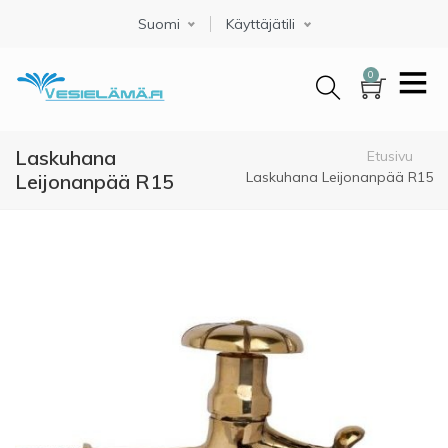
Hyppää
Suomi
Select your language
Käyttäjätili
pääsisältöön
0
Laskuhana
Murupolku
Etusivu
Laskuhana Leijonanpää R15
Leijonanpää R15