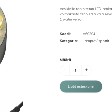
Vesikiville tarkoitetun LED-renk
voimakasta teholediä valaisevat
1 watin verran.
Koodi
V60204
Kategoria
Lamput / spottit
Määrä
-
+