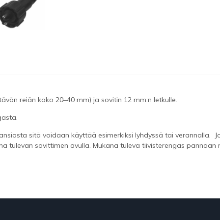
ttävän reiän koko 20–40 mm) ja sovitin 12 mm:n letkulle.
gasta.
siosta sitä voidaan käyttää esimerkiksi lyhdyssä tai verannalla. Jo
a tulevan sovittimen avulla. Mukana tuleva tiivisterengas pannaan r