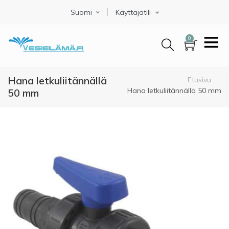
Hyppää
Suomi
Select your language
Käyttäjätili
pääsisältöön
0
Hana letkuliitännällä
Murupolku
Etusivu
Hana letkuliitännällä 50 mm
50 mm