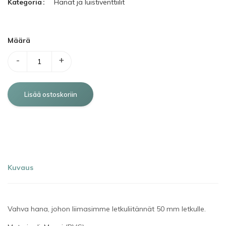
Kategoria
Hanat ja luistiventtiilit
Määrä
-
+
Kuvaus
Vahva hana, johon liimasimme letkuliitännät 50 mm letkulle.