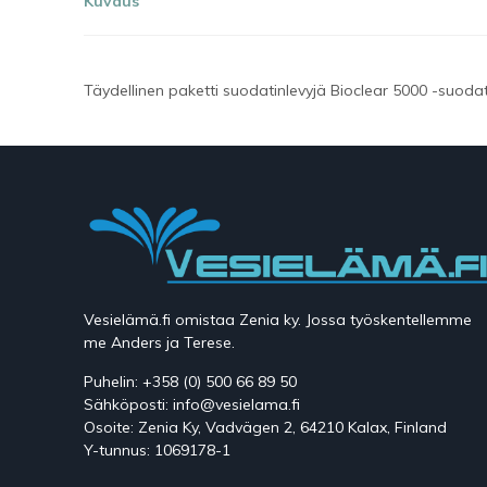
Kuvaus
Täydellinen paketti suodatinlevyjä Bioclear 5000 -suoda
Vesielämä.fi omistaa Zenia ky. Jossa työskentellemme
me Anders ja Terese.
Puhelin: +358 (0) 500 66 89 50
Sähköposti: info@vesielama.fi
Osoite: Zenia Ky, Vadvägen 2, 64210 Kalax, Finland
Y-tunnus: 1069178-1