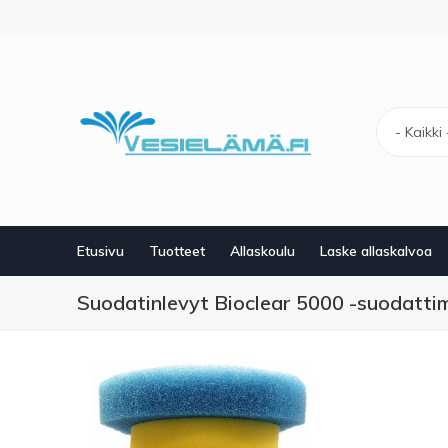
Hyppää
pääsisältöön
- Kaikki 
Etusivu
Tuotteet
Allaskoulu
Laske allaskalvoa
Suodatinlevyt Bioclear 5000 -suodattim