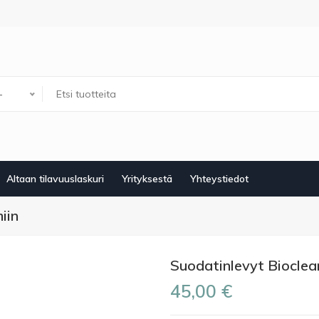
-
Altaan tilavuuslaskuri
Yrityksestä
Yhteystiedot
iin
Suodatinlevyt Bioclea
45,00 €