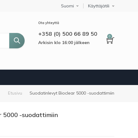
Suomi
Select your language
Käyttäjätili
Ota yhteyttä
+358 (0) 500 66 89 50
0
Arkisin klo 16:00 jälkeen
Murupolku
Etusivu
Suodatinlevyt Bioclear 5000 -suodattimiin
r 5000 -suodattimiin