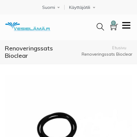
Hyppää
Suomi
Select your language
Käyttäjätili
pääsisältöön
0
Renoveringssats
Murupolku
Etusivu
Renoveringssats Bioclear
Bioclear