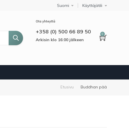
Suomi
Select your language
Käyttäjätili
Ota yhteyttä
+358 (0) 500 66 89 50
0
Arkisin klo 16:00 jälkeen
Murupolku
Etusivu
Buddhan pää