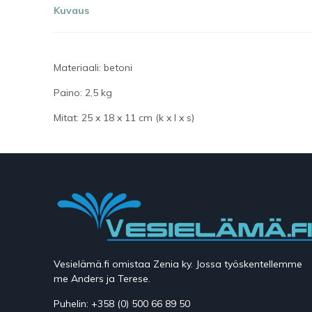
Kuvaus
Materiaali: betoni
Paino: 2,5 kg
Mitat: 25 x 18 x 11 cm (k x l x s)
Vesielämä.fi omistaa Zenia ky. Jossa työskentellemme
me Anders ja Terese.
Puhelin: +358 (0) 500 66 89 50