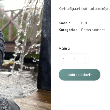
Koristefiguuri sisä- tai ulkokäyt
Koodi
B01
Kategoria
Betonituotteet
Määrä
-
+