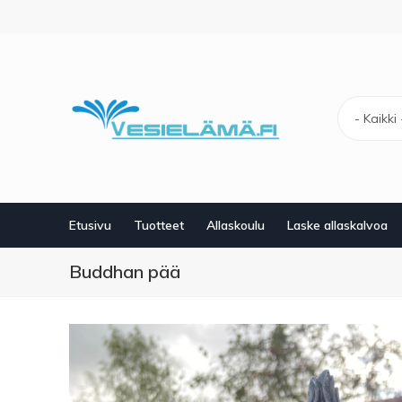
Hyppää
pääsisältöön
- Kaikki 
Etusivu
Tuotteet
Allaskoulu
Laske allaskalvoa
Buddhan pää