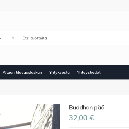
-
Altaan tilavuuslaskuri
Yrityksestä
Yhteystiedot
Buddhan pää
32,00 €