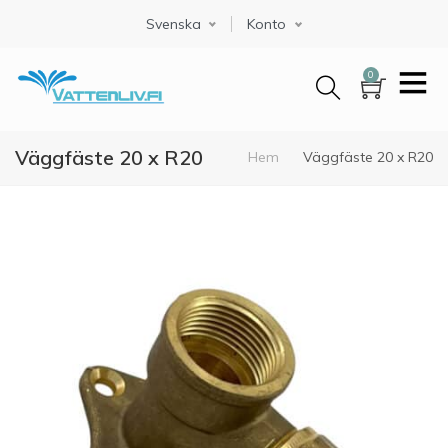
Hoppa
Svenska
Select your language
Konto
till
huvudinnehåll
0
Väggfäste 20 x R20
Länkstig
Hem
Väggfäste 20 x R20