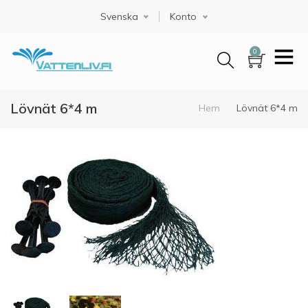
Hoppa
Svenska
Select your language
Konto
till
huvudinnehåll
0
Lövnät 6*4 m
Länkstig
Hem
Lövnät 6*4 m