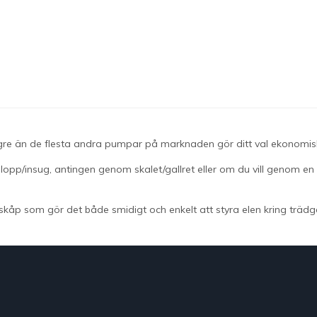
gre än de flesta andra pumpar på marknaden gör ditt val ekonomisk
nlopp/insug, antingen genom skalet/gallret eller om du vill genom en 
lskåp
som gör det både smidigt och enkelt att styra elen kring tr