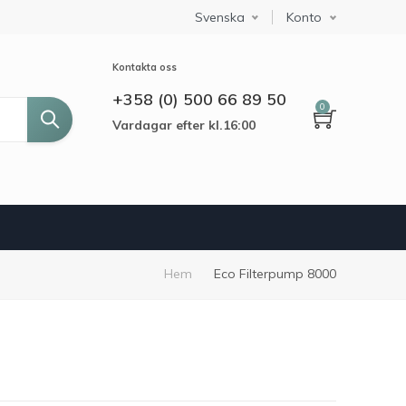
Svenska
Select your language
Konto
Kontakta oss
+358 (0) 500 66 89 50
0
Vardagar efter kl.16:00
Länkstig
Hem
Eco Filterpump 8000