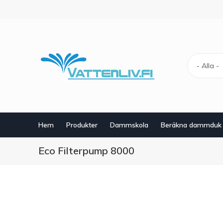
Hoppa
till
huvudinnehåll
- Alla -
Hem
Produkter
Dammskola
Beräkna dammduk
Eco Filterpump 8000