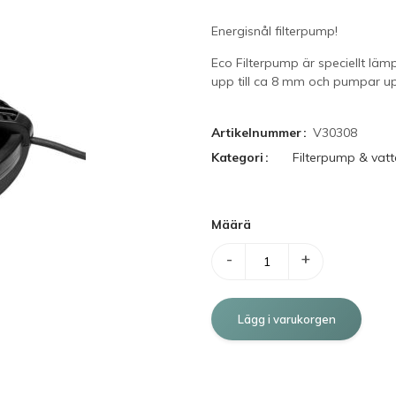
Energisnål filterpump!
Eco Filterpump är speciellt lämpl
upp till ca 8 mm och pumpar upp s
Artikelnummer
V30308
Kategori
Filterpump & vat
Määrä
-
+