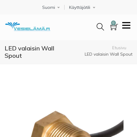
Hyppää
Suomi
Select your language
Käyttäjätili
pääsisältöön
0
LED valaisin Wall
Murupolku
Etusivu
LED valaisin Wall Spout
Spout