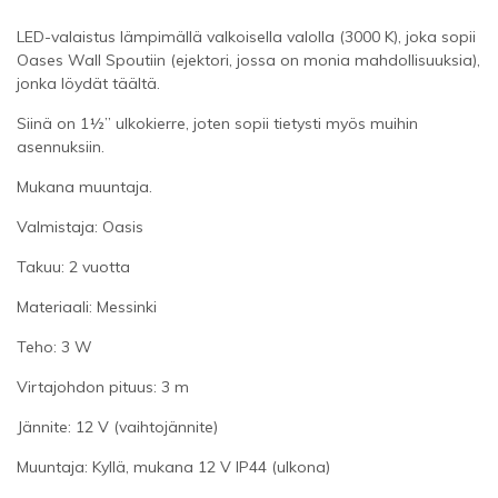
LED-valaistus lämpimällä valkoisella valolla (3000 K), joka sopii
Oases Wall Spoutiin (ejektori, jossa on monia mahdollisuuksia),
jonka löydät täältä.
Siinä on 1½” ulkokierre, joten sopii tietysti myös muihin
asennuksiin.
Mukana muuntaja.
Valmistaja: Oasis
Takuu: 2 vuotta
Materiaali: Messinki
Teho: 3 W
Virtajohdon pituus: 3 m
Jännite: 12 V (vaihtojännite)
Muuntaja: Kyllä, mukana 12 V IP44 (ulkona)