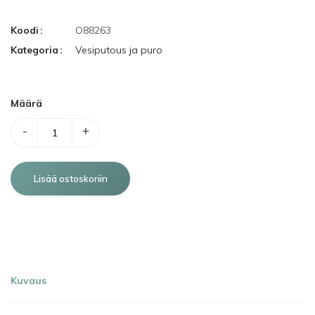
Koodi
O88263
Kategoria
Vesiputous ja puro
Määrä
-
+
Kuvaus