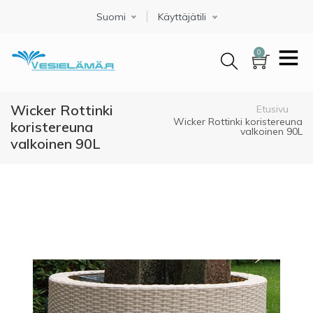
Hyppää
Suomi
Select your language
Käyttäjätili
pääsisältöön
0
Wicker Rottinki
Murupolku
Etusivu
Wicker Rottinki koristereuna
koristereuna
valkoinen 90L
valkoinen 90L