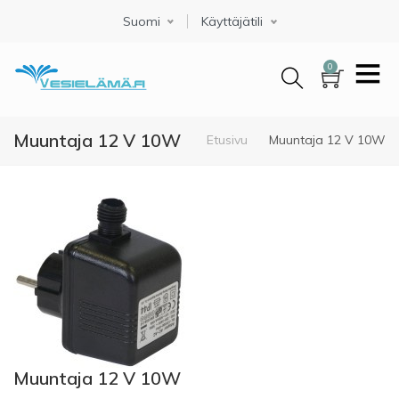
Hyppää
Suomi
Select your language
Käyttäjätili
pääsisältöön
0
Muuntaja 12 V 10W
Murupolku
Etusivu
Muuntaja 12 V 10W
Muuntaja 12 V 10W