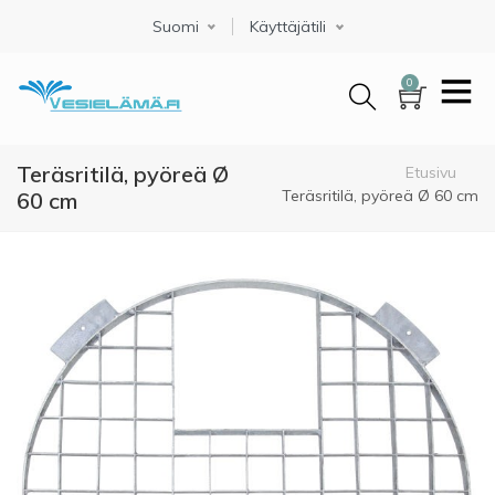
Hyppää
Suomi
Select your language
Käyttäjätili
pääsisältöön
0
Teräsritilä, pyöreä Ø
Murupolku
Etusivu
Teräsritilä, pyöreä Ø 60 cm
60 cm