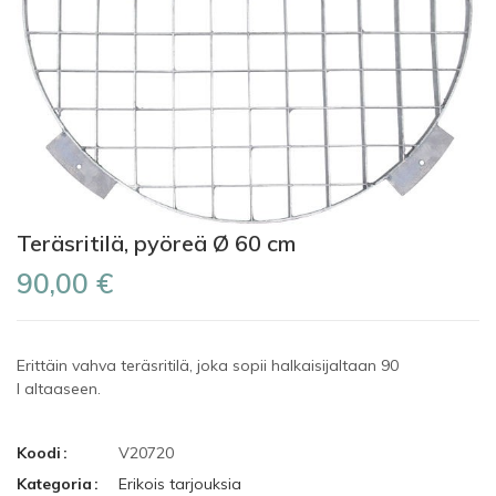
Teräsritilä, pyöreä Ø 60 cm
90,00 €
Erittäin vahva teräsritilä, joka sopii halkaisijaltaan 90
l altaaseen.
Koodi
V20720
Kategoria
Erikois tarjouksia