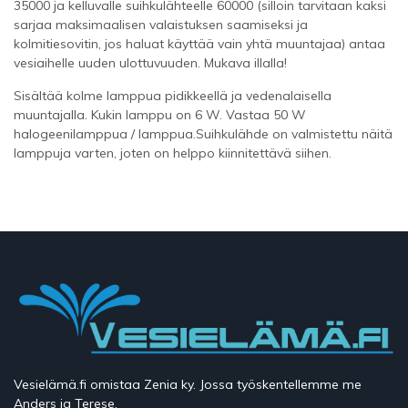
35000 ja kelluvalle suihkulähteelle 60000 (silloin tarvitaan kaksi
sarjaa maksimaalisen valaistuksen saamiseksi ja
kolmitiesovitin, jos haluat käyttää vain yhtä muuntajaa) antaa
vesiaihelle uuden ulottuvuuden. Mukava illalla!
Sisältää kolme lamppua pidikkeellä ja vedenalaisella
muuntajalla. Kukin lamppu on 6 W. Vastaa 50 W
halogeenilamppua / lamppua.Suihkulähde on valmistettu näitä
lamppuja varten, joten on helppo kiinnitettävä siihen.
Vesielämä.fi omistaa Zenia ky. Jossa työskentellemme me
Anders ja Terese.