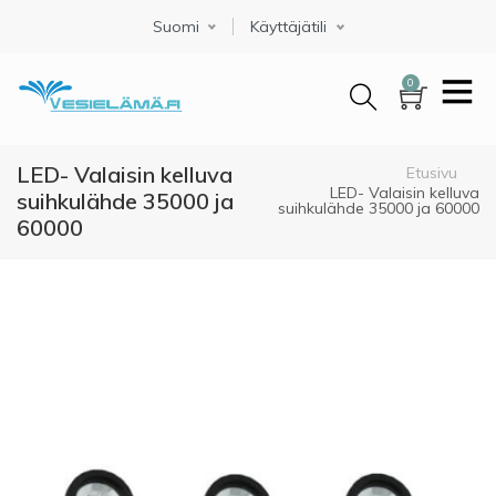
Hyppää
Suomi
Select your language
Käyttäjätili
pääsisältöön
0
LED- Valaisin kelluva
Murupolku
Etusivu
LED- Valaisin kelluva
suihkulähde 35000 ja
suihkulähde 35000 ja 60000
60000