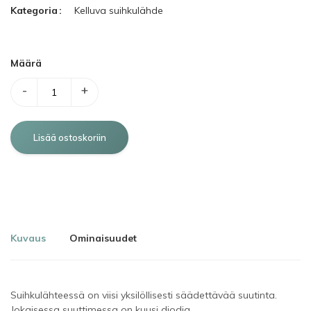
Kategoria
Kelluva suihkulähde
Määrä
-
+
Kuvaus
Ominaisuudet
Suihkulähteessä on viisi yksilöllisesti säädettävää suutinta.
Jokaisessa suuttimessa on kuusi diodia.