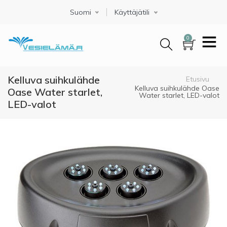
Hyppää
Suomi
Select your language
Käyttäjätili
pääsisältöön
0
Kelluva suihkulähde
Murupolku
Etusivu
Kelluva suihkulähde Oase
Oase Water starlet,
Water starlet, LED-valot
LED-valot