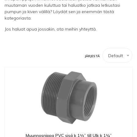
muutaman vuoden kuluttua tai haluatko jatkaa letkustasi
pumpun ja kiven välillä? Löydät sen ja enemmän tästä
kategoriasta.
Jos haluat apua jossakin, ota meihin yhteyttä.
Default
JÄRJESTÄ
Muunnosnippa PVC sisä k 1½” till Ulk k 1¼”